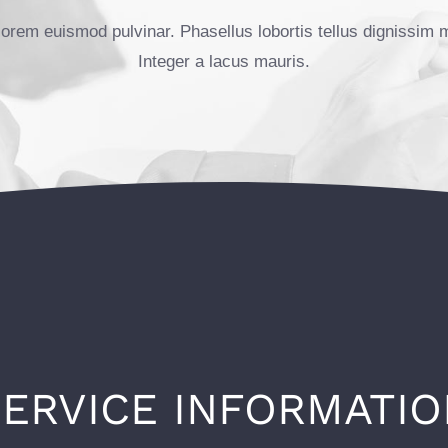
 lorem euismod pulvinar. Phasellus lobortis tellus dignissim 
Integer a lacus mauris.
SERVICE INFORMATIO