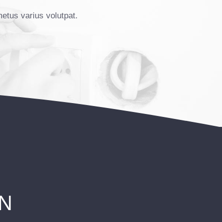
metus varius volutpat.
N